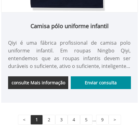
Camisa pólo uniforme infantil
Qiyi é uma fábrica profissional de camisa polo
uniforme infantil. Em roupas Ningbo Qiyi,
entendemos que as roupas infantis devem ser
duráveis ​​o suficiente, ativo o suficiente, inteligente o
suficiente, confortável o suficiente, por isso criamos
a camisa polo uniforme infantil - um produto
consulte Mais informação
Enviar consulta
clássico redefinido por meio de artesanato
requintado, tecidos confortáveis ​​e funções práticas.
<
1
2
3
4
5
...
9
>