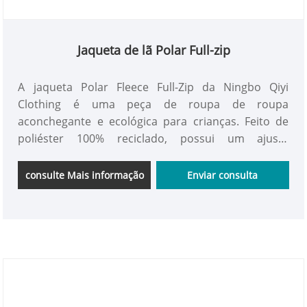
Jaqueta de lã Polar Full-zip
A jaqueta Polar Fleece Full-Zip da Ningbo Qiyi
Clothing é uma peça de roupa de roupa
aconchegante e ecológica para crianças. Feito de
poliéster 100% reciclado, possui um ajuste
descontraído, lã escovada macia, fechamento de
zíper completo e algemas elásticas-perfeitas para
consulte Mais informação
Enviar consulta
calor, conforto e jogo diário.