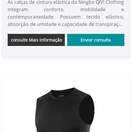
As calças de cintura elástica da Ningbo QIYI Clothing
integram conforto, mobilidade e
contemporaneidade. Possuem tecido elástico,
absorção de umidade e capacidade de transpiração
e ajuste flexível, que são muito adequados para
esportes, uso diário e coleção personalizada.
consulte Mais informação
Enviar consulta