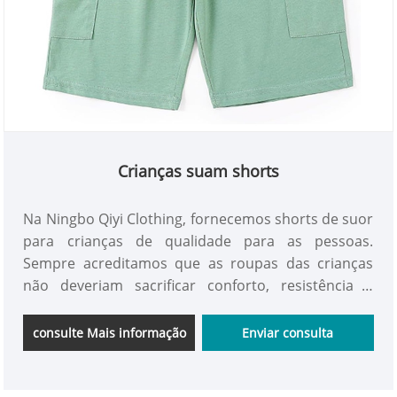
Crianças suam shorts
Na Ningbo Qiyi Clothing, fornecemos shorts de suor
para crianças de qualidade para as pessoas.
Sempre acreditamos que as roupas das crianças
não deveriam sacrificar conforto, resistência e
estilo. Essa crença nos inspira a melhorar e
melhorar continuamente as roupas que fazemos.
consulte Mais informação
Enviar consulta
De todas as categorias que oferecemos, estamos
particularmente orgulhosos do short de nossos
filhos. Por esse motivo, eles se tornam os favoritos