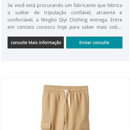
Se você está procurando um fabricante que fabrica
o suéter de tripulação confiável, atraente e
confortável, a Ningbo Qiyi Clothing entrega. Entre
em contato conosco hoje para saber mais sobre
como podemos apoiar sua marca ou oferta de
varejo com nossa linha de roupas de criança e
consulte Mais informação
Enviar consulta
roupas infantis.